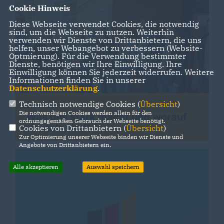
Cookie Hinweis
Diese Webseite verwendet Cookies, die notwendig
sind, um die Webseite zu nutzen. Weiterhin
verwenden wir Dienste von Drittanbietern, die uns
helfen, unser Webangebot zu verbessern (Website-
Optmierung). Für die Verwendung bestimmter
Dienste, benötigen wir Ihre Einwilligung. Ihre
Einwilligung können Sie jederzeit widerrufen. Weitere
Informationen finden Sie in unserer
Datenschutzerklärung
.
Technisch notwendige Cookies (
Übersicht
)
30.06.2023
Die notwendigen Cookies werden allein für den
Was uns stark macht und worauf
ordnungsgemäßen Gebrauch der Webseite benötigt.
wir stolz sind“
Cookies von Drittanbietern (
Übersicht
)
Zur Optimierung unserer Webseite binden wir Dienste und
Angebote von Drittanbietern ein.
Alle akzeptieren
Auswahl speichern