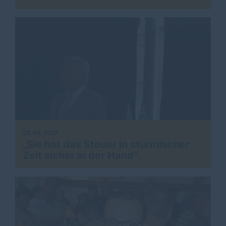
08.09.2017
Sie hat das Steuer in stürmischer
Zeit sicher in der Hand“