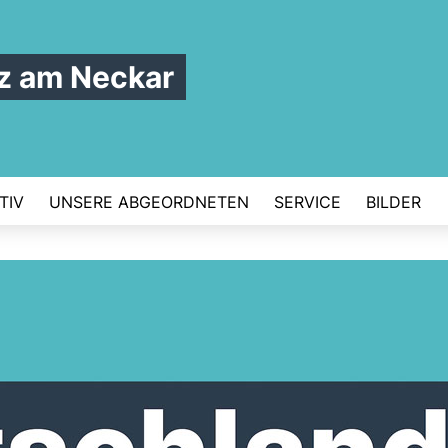
z am Neckar
TIV
UNSERE ABGEORDNETEN
SERVICE
BILDER